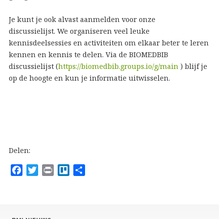
Je kunt je ook alvast aanmelden voor onze
discussielijst. We organiseren veel leuke
kennisdeelsessies en activiteiten om elkaar beter te leren
kennen en kennis te delen. Via de BIOMEDBIB
discussielijst (
https://biomedbib.groups.io/g/main
) blijf je
op de hoogte en kun je informatie uitwisselen.
Delen:
F
T
P
T
D
a
w
r
r
e
c
i
i
e
l
e
t
n
l
e
b
t
t
l
n