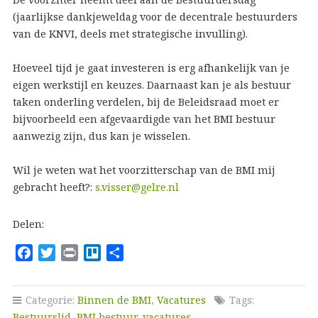
(jaarlijkse dankjeweldag voor de decentrale bestuurders
van de KNVI, deels met strategische invulling).
Hoeveel tijd je gaat investeren is erg afhankelijk van je
eigen werkstijl en keuzes. Daarnaast kan je als bestuur
taken onderling verdelen, bij de Beleidsraad moet er
bijvoorbeeld een afgevaardigde van het BMI bestuur
aanwezig zijn, dus kan je wisselen.
Wil je weten wat het voorzitterschap van de BMI mij
gebracht heeft?:
s.visser@gelre.nl
Delen:
F
T
P
T
D
a
w
r
r
e
c
i
i
e
l
Categorie:
Binnen de BMI
,
Vacatures
Tags:
e
t
n
l
e
Bestuurslid
,
BMI bestuur
,
vacatures