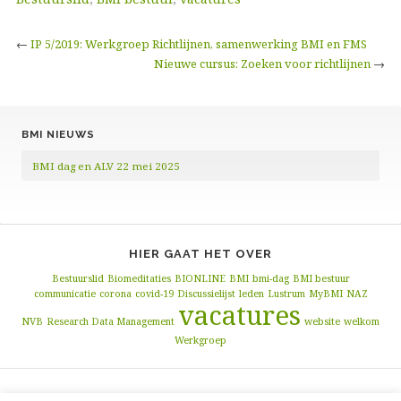
b
t
t
l
n
o
e
o
←
IP 5/2019: Werkgroep Richtlijnen, samenwerking BMI en FMS
o
r
Nieuwe cursus: Zoeken voor richtlijnen
→
k
BMI NIEUWS
BMI dag en ALV 22 mei 2025
HIER GAAT HET OVER
Bestuurslid
Biomeditaties
BIONLINE
BMI
bmi-dag
BMI bestuur
communicatie
corona
covid-19
Discussielijst
leden
Lustrum
MyBMI
NAZ
vacatures
NVB
Research Data Management
website
welkom
Werkgroep