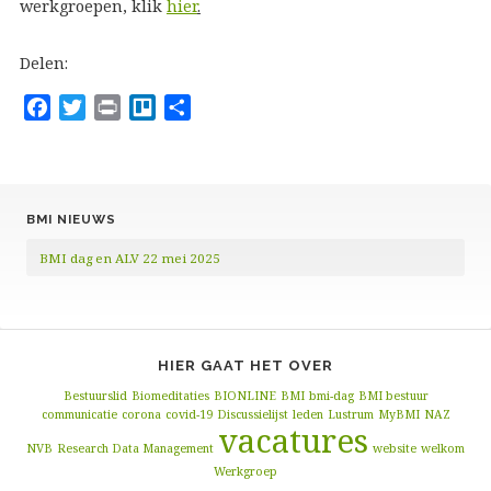
werkgroepen, klik
hier
.
Delen:
F
T
P
T
D
a
w
r
r
e
c
i
i
e
l
e
t
n
l
e
b
t
t
l
n
BMI NIEUWS
o
e
o
BMI dag en ALV 22 mei 2025
o
r
k
HIER GAAT HET OVER
Bestuurslid
Biomeditaties
BIONLINE
BMI
bmi-dag
BMI bestuur
communicatie
corona
covid-19
Discussielijst
leden
Lustrum
MyBMI
NAZ
vacatures
NVB
Research Data Management
website
welkom
Werkgroep