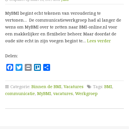
MyBMI begint echt tekenen van veroudering te
vertonen… De communicatiewerkgroep had al langer de
wens om MyBMI over te zetten naar BMI-online.nl voor
een makkelijker en flexibeler beheer. Maar doordat de
oude site echt in zijn voegen begint te…
Lees verder
Delen:
F
T
P
T
D
a
w
r
r
e
c
i
i
e
l
Categorie:
Binnen de BMI
,
Vacatures
Tags:
BMI
,
e
t
n
l
e
communicatie
,
MyBMI
,
vacatures
,
Werkgroep
b
t
t
l
n
o
e
o
o
r
k