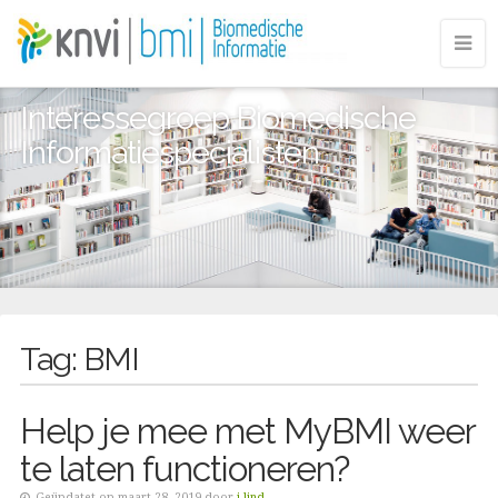
Interessegroep Biomedische
Informatiespecialisten
Tag:
BMI
Help je mee met MyBMI weer
te laten functioneren?
Geüpdatet op maart 28, 2019 door
j.lind