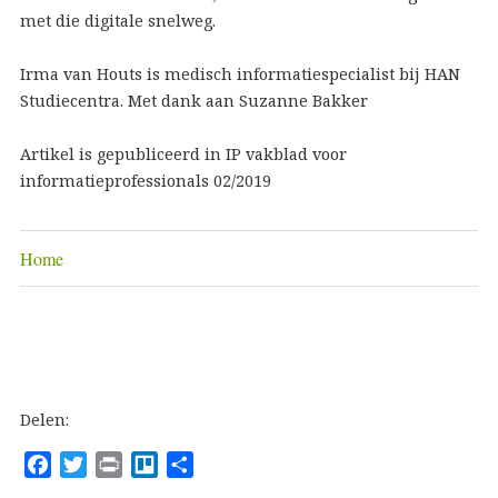
met die digitale snelweg.
Irma van Houts is medisch informatiespecialist bij HAN
Studiecentra. Met dank aan Suzanne Bakker
Artikel is gepubliceerd in IP vakblad voor
informatieprofessionals 02/2019
Home
Delen:
F
T
P
T
D
a
w
r
r
e