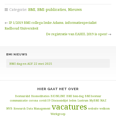
c
i
i
e
l
Categorie:
BMI
,
BMI-publicaties
,
Nieuws
e
t
n
l
e
b
t
t
l
n
←
IP 1/2019 BMI collega Imke Adams, informatiespecialist
o
e
o
Radboud Universiteit
o
r
De registratie van EAHIL 2019 is open!
→
k
BMI NIEUWS
BMI dag en ALV 22 mei 2025
HIER GAAT HET OVER
Bestuurslid
Biomeditaties
BIONLINE
BMI
bmi-dag
BMI bestuur
communicatie
corona
covid-19
Discussielijst
leden
Lustrum
MyBMI
NAZ
vacatures
NVB
Research Data Management
website
welkom
Werkgroep