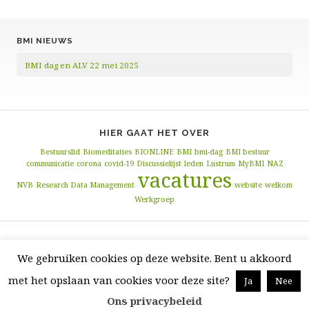
c
i
i
e
l
e
t
n
l
e
b
t
t
l
n
BMI NIEUWS
o
e
o
BMI dag en ALV 22 mei 2025
o
r
k
HIER GAAT HET OVER
Bestuurslid
Biomeditaties
BIONLINE
BMI
bmi-dag
BMI bestuur
communicatie
corona
covid-19
Discussielijst
leden
Lustrum
MyBMI
NAZ
vacatures
NVB
Research Data Management
website
welkom
Werkgroep
We gebruiken cookies op deze website. Bent u akkoord
Copyright © J · Alle rechten voorbehouden · bmi-online
Nonprofit site
door GivingPress ·
RSS Feed
·
Login
met het opslaan van cookies voor deze site?
Ja
Nee
Ons privacybeleid