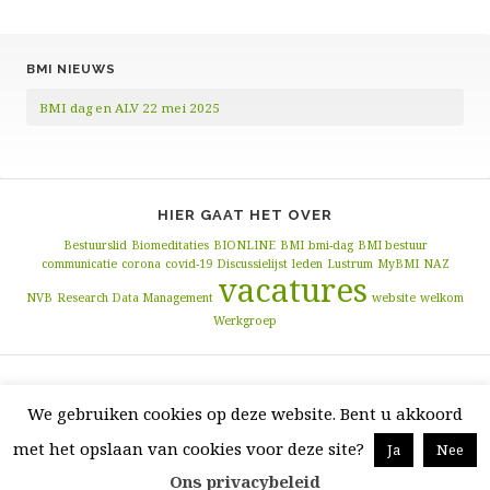
BMI NIEUWS
BMI dag en ALV 22 mei 2025
HIER GAAT HET OVER
Bestuurslid
Biomeditaties
BIONLINE
BMI
bmi-dag
BMI bestuur
communicatie
corona
covid-19
Discussielijst
leden
Lustrum
MyBMI
NAZ
vacatures
NVB
Research Data Management
website
welkom
Werkgroep
We gebruiken cookies op deze website. Bent u akkoord
Copyright © J · Alle rechten voorbehouden · bmi-online
Nonprofit site
door GivingPress ·
RSS Feed
·
Login
met het opslaan van cookies voor deze site?
Ja
Nee
Ons privacybeleid