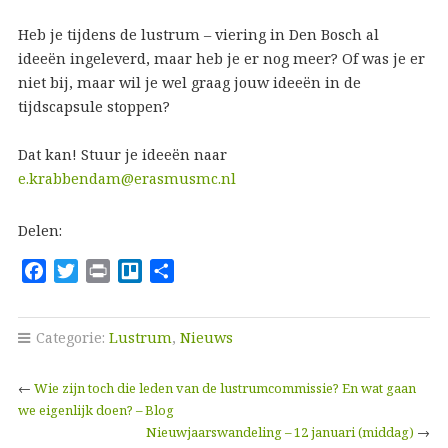
Heb je tijdens de lustrum – viering in Den Bosch al
ideeën ingeleverd, maar heb je er nog meer? Of was je er
niet bij, maar wil je wel graag jouw ideeën in de
tijdscapsule stoppen?
Dat kan! Stuur je ideeën naar
e.krabbendam@erasmusmc.nl
Delen:
F
T
P
T
D
a
w
r
r
e
c
i
i
e
l
Categorie:
Lustrum
,
Nieuws
e
t
n
l
e
b
t
t
l
n
←
Wie zijn toch die leden van de lustrumcommissie? En wat gaan
o
e
o
we eigenlijk doen? – Blog
o
r
Nieuwjaarswandeling – 12 januari (middag)
→
k